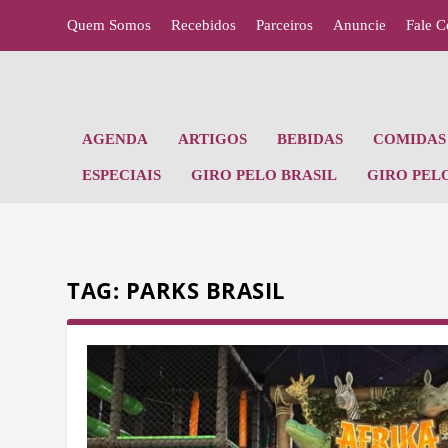
Quem Somos
Recebidos
Parceiros
Anuncie
Fale 
AGENDA
ARTIGOS
BEBIDAS
COMIDAS 
ESPECIAIS
GIRO PELO BRASIL
GIRO PEL
TAG:
PARKS BRASIL