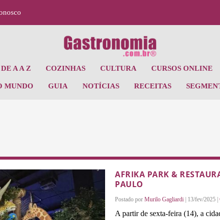
Conosco
DE A A Z
COZINHAS
CULTURA
CURSOS ONLINE
O MUNDO
GUIA
NOTÍCIAS
RECEITAS
SEGMEN
AFRIKA PARK & RESTAUR
PAULO
Postado por
Murilo Gagliardi
|
13/fev/2025
|
A partir de sexta-feira (14), a c