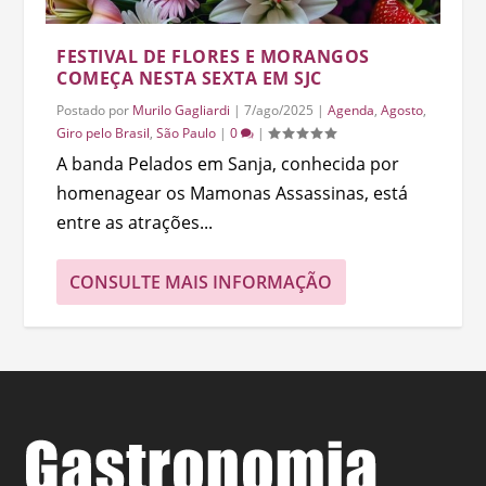
FESTIVAL DE FLORES E MORANGOS
COMEÇA NESTA SEXTA EM SJC
Postado por
Murilo Gagliardi
|
7/ago/2025
|
Agenda
,
Agosto
,
Giro pelo Brasil
,
São Paulo
|
0
|
A banda Pelados em Sanja, conhecida por
homenagear os Mamonas Assassinas, está
entre as atrações...
CONSULTE MAIS INFORMAÇÃO