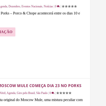
genda
,
Dezembro
,
Eventos Nacionais
,
Notícias
|
0
|
Porks – Porco & Chope acontecerá entre os dias 10 e
MAÇÃO
MOSCOW MULE COMEÇA DIA 23 NO PORKS
Abril
,
Agenda
,
Giro pelo Brasil
,
São Paulo
|
0
|
ita original do Moscow Mule, uma mistura peculiar com