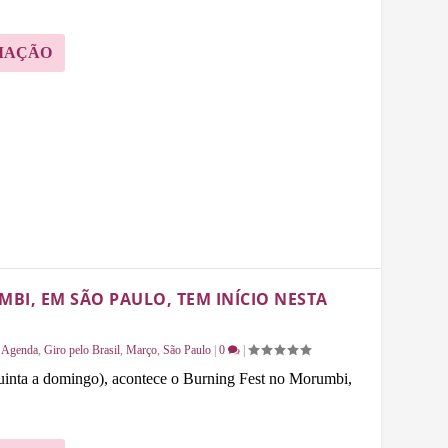
MAÇÃO
BI, EM SÃO PAULO, TEM INÍCIO NESTA
|
Agenda
,
Giro pelo Brasil
,
Março
,
São Paulo
|
0
|
quinta a domingo), acontece o Burning Fest no Morumbi,