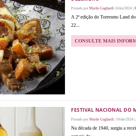
Postado por
Murilo Gagliardi
|
6/dez/2024
|
A
A 2ª edição do Torresmo Land do 
22...
CONSULTE MAIS INFOR
FESTIVAL NACIONAL DO 
Postado por
Murilo Gagliardi
|
19/abr/2024
|
Na década de 1940, surgiu a rece