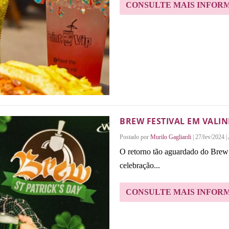
CONSULTE MAIS INFOR
BREW FESTIVAL EM VALIN
Postado por
Murilo Gagliardi
|
27/fev/2024
|
O retorno tão aguardado do Brew 
celebração...
CONSULTE MAIS INFOR