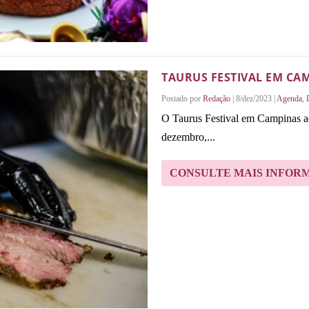
TAURUS FESTIVAL EM CA
Postado por
Redação
|
8/dez/2023
|
Agenda
,
O Taurus Festival em Campinas ac
dezembro,...
CONSULTE MAIS INFOR