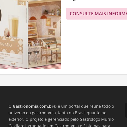
CONSULTE MAIS INFORM
O
Gastronomia.com.br
® é um portal que reúne todo o
universo da gastronomia, tanto no Brasil quanto no
exterior. O projeto é gerenciado pelo Gastrólogo Murilo
Gagliardi, graduado em Gastronomia e Sistemas para