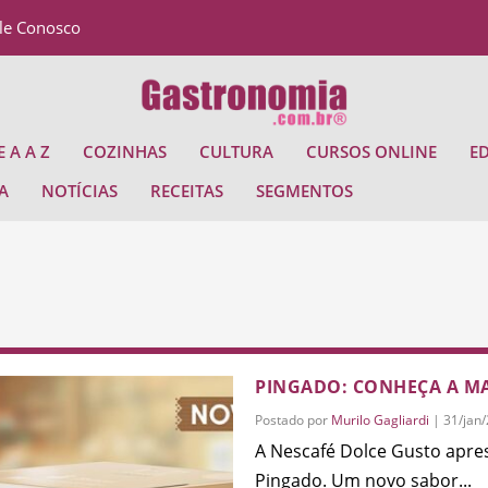
le Conosco
 A A Z
COZINHAS
CULTURA
CURSOS ONLINE
E
A
NOTÍCIAS
RECEITAS
SEGMENTOS
PINGADO: CONHEÇA A MA
Postado por
Murilo Gagliardi
|
31/jan
A Nescafé Dolce Gusto apre
Pingado. Um novo sabor...