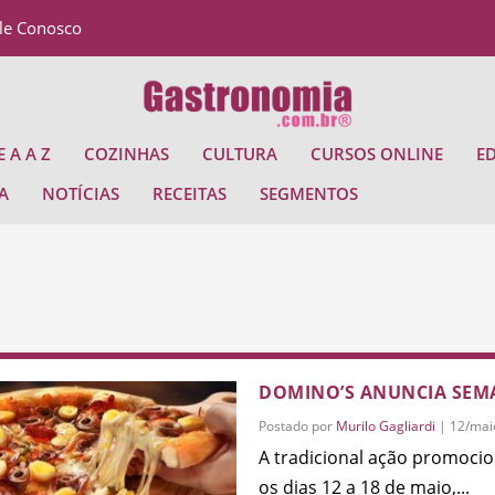
le Conosco
 A A Z
COZINHAS
CULTURA
CURSOS ONLINE
E
A
NOTÍCIAS
RECEITAS
SEGMENTOS
DOMINO’S ANUNCIA SEM
Postado por
Murilo Gagliardi
|
12/mai
A tradicional ação promoci
os dias 12 a 18 de maio,...