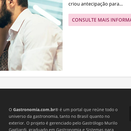
criou antecipação para...
CONSULTE MAIS INFORM
O
Gastronomia.com.br
® é um portal que reúne todo o
universo da gastronomia, tanto no Brasil quanto no
exterior. O projeto é gerenciado pelo Gastrólogo Murilo
Gagliardi, graduado em Gastronomia e Sistemas para