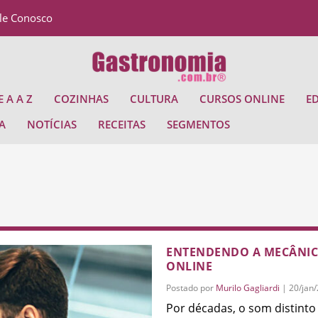
le Conosco
 A A Z
COZINHAS
CULTURA
CURSOS ONLINE
E
A
NOTÍCIAS
RECEITAS
SEGMENTOS
ENTENDENDO A MECÂNIC
ONLINE
Postado por
Murilo Gagliardi
|
20/jan
Por décadas, o som distinto