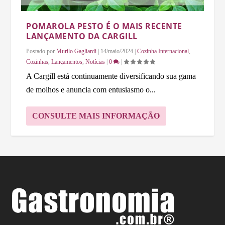
POMAROLA PESTO É O MAIS RECENTE
LANÇAMENTO DA CARGILL
Postado por
Murilo Gagliardi
|
14/maio/2024
|
Cozinha Internacional
,
Cozinhas
,
Lançamentos
,
Notícias
|
0
|
A Cargill está continuamente diversificando sua gama
de molhos e anuncia com entusiasmo o...
CONSULTE MAIS INFORMAÇÃO