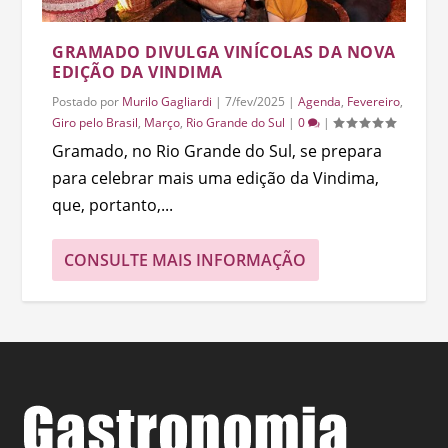
GRAMADO DIVULGA VINÍCOLAS DA NOVA
EDIÇÃO DA VINDIMA
Postado por
Murilo Gagliardi
|
7/fev/2025
|
Agenda
,
Fevereiro
,
Giro pelo Brasil
,
Março
,
Rio Grande do Sul
|
0
|
Gramado, no Rio Grande do Sul, se prepara
para celebrar mais uma edição da Vindima,
que, portanto,...
CONSULTE MAIS INFORMAÇÃO