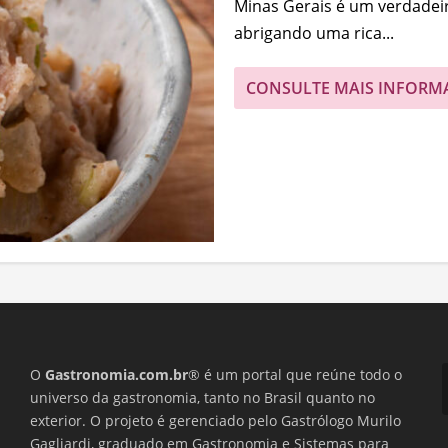
Minas Gerais é um verdadei
abrigando uma rica...
CONSULTE MAIS INFORM
O
Gastronomia.com.br
® é um portal que reúne todo o
universo da gastronomia, tanto no Brasil quanto no
exterior. O projeto é gerenciado pelo Gastrólogo Murilo
Gagliardi, graduado em Gastronomia e Sistemas para