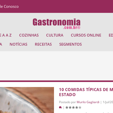
le Conosco
 A A Z
COZINHAS
CULTURA
CURSOS ONLINE
E
A
NOTÍCIAS
RECEITAS
SEGMENTOS
10 COMIDAS TÍPICAS DE 
ESTADO
Postado por
Murilo Gagliardi
|
1/jul/2
|