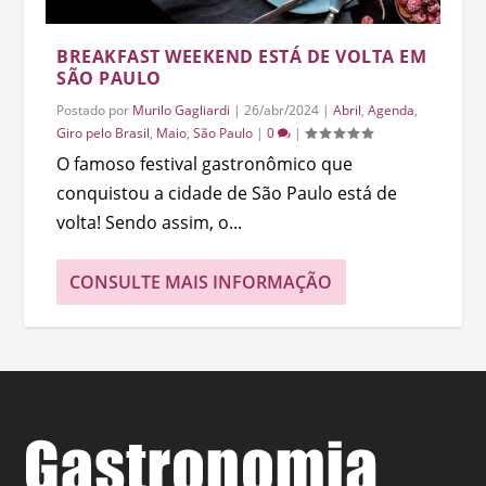
BREAKFAST WEEKEND ESTÁ DE VOLTA EM
SÃO PAULO
Postado por
Murilo Gagliardi
|
26/abr/2024
|
Abril
,
Agenda
,
Giro pelo Brasil
,
Maio
,
São Paulo
|
0
|
O famoso festival gastronômico que
conquistou a cidade de São Paulo está de
volta! Sendo assim, o...
CONSULTE MAIS INFORMAÇÃO