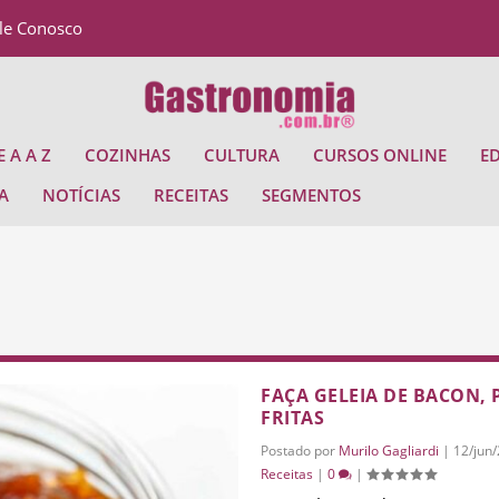
le Conosco
 A A Z
COZINHAS
CULTURA
CURSOS ONLINE
E
A
NOTÍCIAS
RECEITAS
SEGMENTOS
FAÇA GELEIA DE BACON, 
FRITAS
Postado por
Murilo Gagliardi
|
12/jun
Receitas
|
0
|