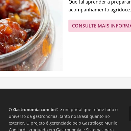
Que tal aprender a preparar
acompanhamento agridoce..
CONSULTE MAIS INFORM
O
Gastronomia.com.br
® é um portal que reúne todo o
universo da gastronomia, tanto no Brasil quanto no
exterior. O projeto é gerenciado pelo Gastrólogo Murilo
Gagliardi, graduado em Gastronomia e Sistemas para