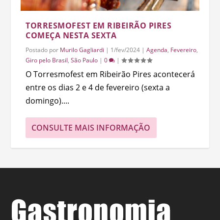
TORRESMOFEST EM RIBEIRÃO PIRES
COMEÇA NESTA SEXTA
Postado por
Murilo Gagliardi
|
1/fev/2024
|
Agenda
,
Fevereiro
,
Giro pelo Brasil
,
São Paulo
|
0
|
O Torresmofest em Ribeirão Pires acontecerá
entre os dias 2 e 4 de fevereiro (sexta a
domingo)....
CONSULTE MAIS INFORMAÇÃO