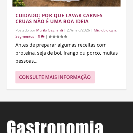
CUIDADO: POR QUE LAVAR CARNES
CRUAS NÃO É UMA BOA IDEIA
Postado por
Murilo Gagliardi
|
27/maio/2026
|
Microbiologia
,
Segmentos
|
0
|
Antes de preparar algumas receitas com
proteína, seja de boi, frango ou porco, muitas
pessoas...
CONSULTE MAIS INFORMAÇÃO