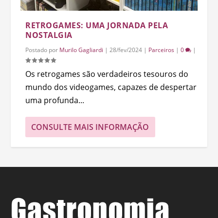
RETROGAMES: UMA JORNADA PELA
NOSTALGIA
Postado por
Murilo Gagliardi
|
28/fev/2024
|
Parceiros
|
0
|
Os retrogames são verdadeiros tesouros do
mundo dos videogames, capazes de despertar
uma profunda...
CONSULTE MAIS INFORMAÇÃO