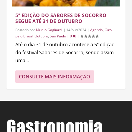
5ª EDIÇÃO DO SABORES DE SOCORRO
SEGUE ATÉ 31 DE OUTUBRO
Postado por
Murilo Gagliardi
|
14/out/2024
|
Agenda
,
Giro
pelo Brasil
,
Outubro
,
São Paulo
|
0
|
Até o dia 31 de outubro acontece a 5ª edição
do festival Sabores de Socorro, sendo assim
uma...
CONSULTE MAIS INFORMAÇÃO