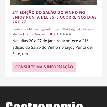
21ª EDIÇÃO DO SALÃO DO VINHO NO
ENJOY PUNTA DEL ESTE OCORRE NOS DIAS
26 E 27
Postado por
Murilo Gagliardi
|
5/jan/2024
|
Agenda
,
Giro pelo
Mundo
,
Janeiro
,
Uruguai
|
0
|
Nos dias 26 e 27 de janeiro acontece a 21ª
edição do Salão do Vinho no Enjoy Punta del
Este, um...
CONSULTE MAIS INFORMAÇÃO