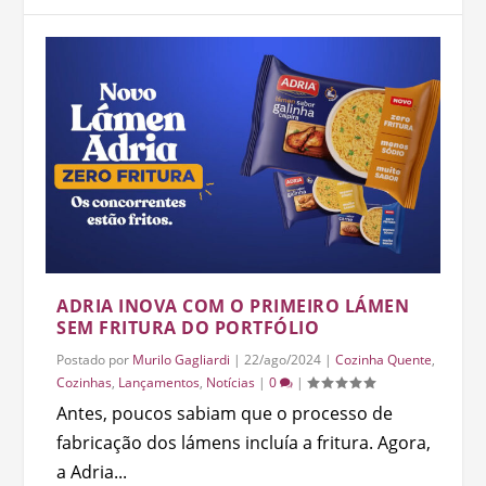
ADRIA INOVA COM O PRIMEIRO LÁMEN
SEM FRITURA DO PORTFÓLIO
Postado por
Murilo Gagliardi
|
22/ago/2024
|
Cozinha Quente
,
Cozinhas
,
Lançamentos
,
Notícias
|
0
|
Antes, poucos sabiam que o processo de
fabricação dos lámens incluía a fritura. Agora,
a Adria...