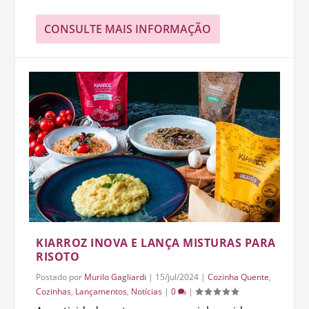
CONSULTE MAIS INFORMAÇÃO
KIARROZ INOVA E LANÇA MISTURAS PARA
RISOTO
Postado por
Murilo Gagliardi
|
15/jul/2024
|
Cozinha Quente
,
Cozinhas
,
Lançamentos
,
Notícias
|
0
|