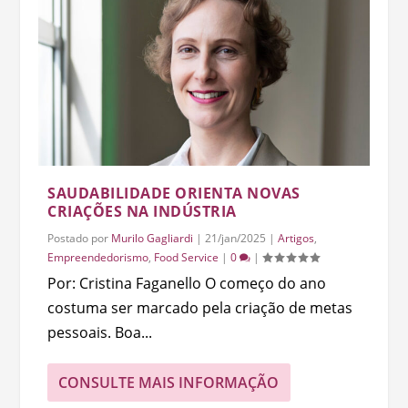
SAUDABILIDADE ORIENTA NOVAS
CRIAÇÕES NA INDÚSTRIA
Postado por
Murilo Gagliardi
|
21/jan/2025
|
Artigos
,
Empreendedorismo
,
Food Service
|
0
|
Por: Cristina Faganello O começo do ano
costuma ser marcado pela criação de metas
pessoais. Boa...
CONSULTE MAIS INFORMAÇÃO