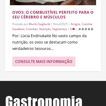
OVOS: O COMBUSTÍVEL PERFEITO PARA O
SEU CÉREBRO E MÚSCULOS
Postado por
Murilo Gagliardi
|
9/out/2025
|
Artigos
,
Cozinha
Saudável
,
Cozinhas
,
Nutrição
,
Segmentos
|
0
|
Por: Lúcia Endriukaite No vasto campo da
nutrição, os ovos se destacam como
verdadeiros tesouros...
CONSULTE MAIS INFORMAÇÃO