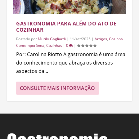
GASTRONOMIA PARA ALÉM DO ATO DE
COZINHAR
Postado por
Murilo Gagliardi
|
11/set/2025
|
Artigos
,
Cozinha
Contemporânea
,
Cozinhas
|
0
|
Por: Carolina Riotto A gastronomia é uma área
do conhecimento que abraça os diversos
aspectos da...
CONSULTE MAIS INFORMAÇÃO