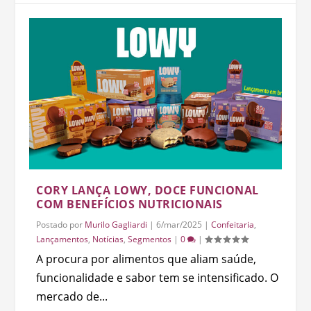
CORY LANÇA LOWY, DOCE FUNCIONAL
COM BENEFÍCIOS NUTRICIONAIS
Postado por
Murilo Gagliardi
|
6/mar/2025
|
Confeitaria
,
Lançamentos
,
Notícias
,
Segmentos
|
0
|
A procura por alimentos que aliam saúde,
funcionalidade e sabor tem se intensificado. O
mercado de...