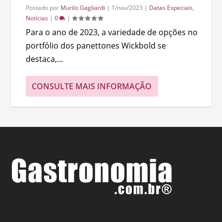
Postado por
Murilo Gagliardi
|
1/nov/2023
|
Datas Especiais
,
Notícias
|
0
|
Para o ano de 2023, a variedade de opções no
portfólio dos panettones Wickbold se
destaca,...
CONSULTE MAIS INFORMAÇÃO