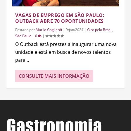
VAGAS DE EMPREGO EM SÃO PAULO:
OUTBACK ABRE 70 OPORTUNIDADES
Postado por
Murilo Gagliardi
|
9/jan/2024
|
Giro pelo Brasil
,
São Paulo
|
0
|
O Outback está prestes a inaugurar uma nova
unidade e está em busca de novos talentos
para...
CONSULTE MAIS INFORMAÇÃO