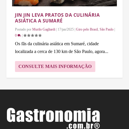
JIN JIN LEVA PRATOS DA CULINÁRIA
ASIÁTICA A SUMARÉ
Postado por
Murilo Gagliardi
|
17/jan/2025
|
Giro pelo Brasil
,
São Paulo
|
0
|
Os fãs da culinária asiática em Sumaré, cidade
localizada a cerca de 130 km de São Paulo, agora...
CONSULTE MAIS INFORMAÇÃO