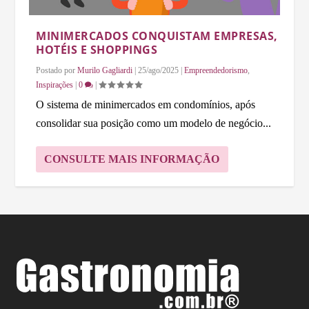
MINIMERCADOS CONQUISTAM EMPRESAS,
HOTÉIS E SHOPPINGS
Postado por
Murilo Gagliardi
|
25/ago/2025
|
Empreendedorismo
,
Inspirações
|
0
|
O sistema de minimercados em condomínios, após
consolidar sua posição como um modelo de negócio...
CONSULTE MAIS INFORMAÇÃO