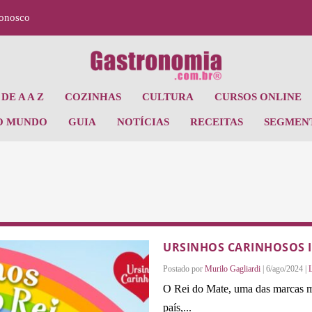
Conosco
DE A A Z
COZINHAS
CULTURA
CURSOS ONLINE
O MUNDO
GUIA
NOTÍCIAS
RECEITAS
SEGMEN
URSINHOS CARINHOSOS I
Postado por
Murilo Gagliardi
|
6/ago/2024
|
O Rei do Mate, uma das marcas ma
país,...