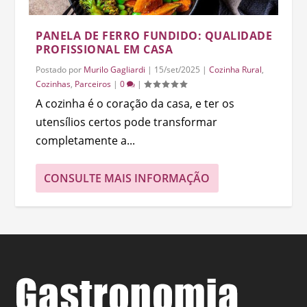
PANELA DE FERRO FUNDIDO: QUALIDADE
PROFISSIONAL EM CASA
Postado por
Murilo Gagliardi
|
15/set/2025
|
Cozinha Rural
,
Cozinhas
,
Parceiros
|
0
|
A cozinha é o coração da casa, e ter os
utensílios certos pode transformar
completamente a...
CONSULTE MAIS INFORMAÇÃO