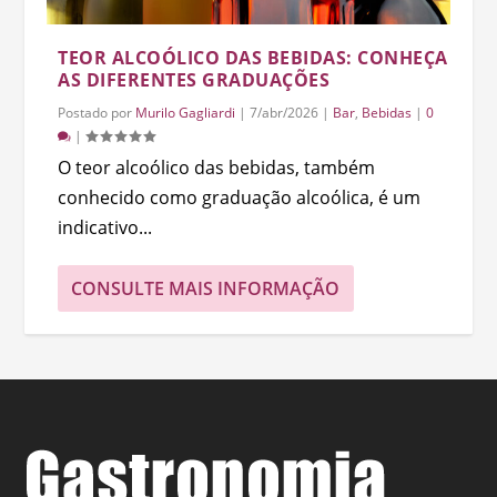
TEOR ALCOÓLICO DAS BEBIDAS: CONHEÇA
AS DIFERENTES GRADUAÇÕES
Postado por
Murilo Gagliardi
|
7/abr/2026
|
Bar
,
Bebidas
|
0
|
O teor alcoólico das bebidas, também
conhecido como graduação alcoólica, é um
indicativo...
CONSULTE MAIS INFORMAÇÃO