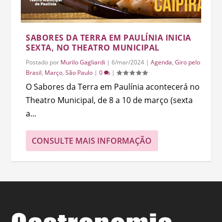
SABORES DA TERRA EM PAULÍNIA INICIA
SEXTA, NO THEATRO MUNICIPAL
Postado por
Murilo Gagliardi
|
6/mar/2024
|
Agenda
,
Giro pelo
Brasil
,
Março
,
São Paulo
|
0
|
O Sabores da Terra em Paulínia acontecerá no
Theatro Municipal, de 8 a 10 de março (sexta
a...
CONSULTE MAIS INFORMAÇÃO