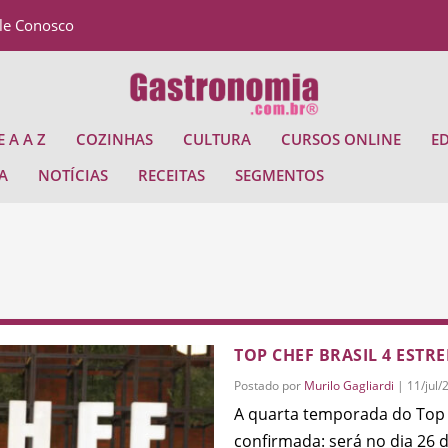
le Conosco
 A A Z
COZINHAS
CULTURA
CURSOS ONLINE
E
A
NOTÍCIAS
RECEITAS
SEGMENTOS
TOP CHEF BRASIL 4 ESTR
Postado por
Murilo Gagliardi
|
11/jul/
A quarta temporada do Top C
confirmada: será no dia 26 de