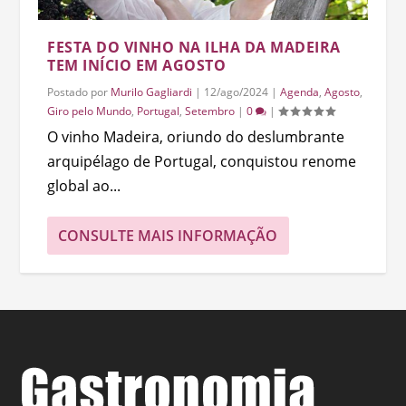
FESTA DO VINHO NA ILHA DA MADEIRA
TEM INÍCIO EM AGOSTO
Postado por
Murilo Gagliardi
|
12/ago/2024
|
Agenda
,
Agosto
,
Giro pelo Mundo
,
Portugal
,
Setembro
|
0
|
O vinho Madeira, oriundo do deslumbrante
arquipélago de Portugal, conquistou renome
global ao...
CONSULTE MAIS INFORMAÇÃO