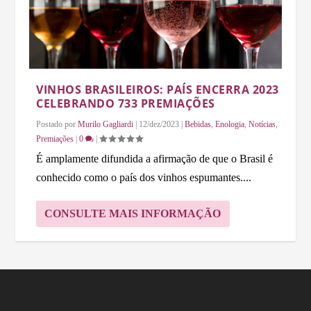
VINHOS BRASILEIROS: PAÍS ENCERRA 2023
CELEBRANDO 733 PREMIAÇÕES
Postado por
Murilo Gagliardi
|
12/dez/2023
|
Bebidas
,
Enologia
,
Notícias
,
Premiações
|
0
|
É amplamente difundida a afirmação de que o Brasil é
conhecido como o país dos vinhos espumantes....
CONSULTE MAIS INFORMAÇÃO