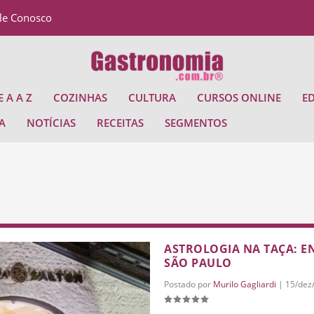
le Conosco
 A A Z
COZINHAS
CULTURA
CURSOS ONLINE
E
A
NOTÍCIAS
RECEITAS
SEGMENTOS
ASTROLOGIA NA TAÇA: E
SÃO PAULO
Postado por
Murilo Gagliardi
|
15/dez