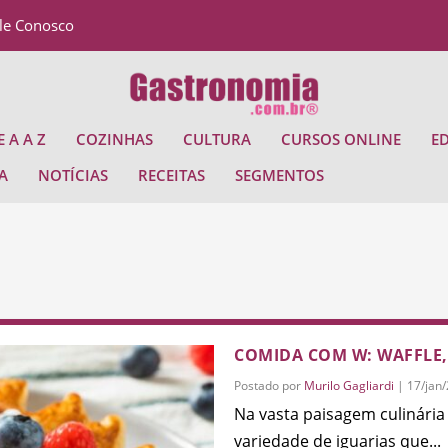
le Conosco
 A A Z
COZINHAS
CULTURA
CURSOS ONLINE
E
A
NOTÍCIAS
RECEITAS
SEGMENTOS
COMIDA COM W: WAFFLE,
Postado por
Murilo Gagliardi
|
17/jan
Na vasta paisagem culinári
variedade de iguarias que...