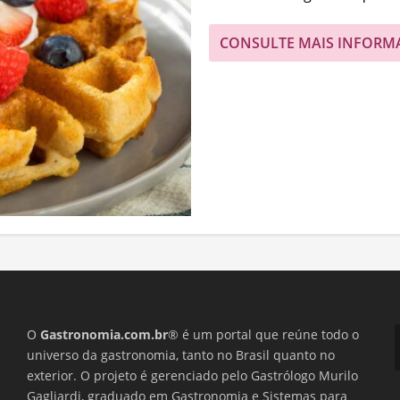
CONSULTE MAIS INFORM
O
Gastronomia.com.br
® é um portal que reúne todo o
universo da gastronomia, tanto no Brasil quanto no
exterior. O projeto é gerenciado pelo Gastrólogo Murilo
Gagliardi, graduado em Gastronomia e Sistemas para