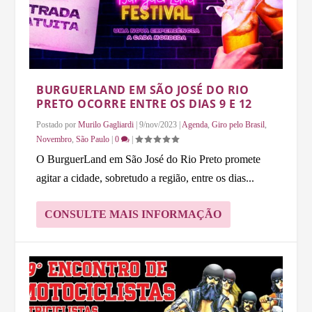
BURGUERLAND EM SÃO JOSÉ DO RIO
PRETO OCORRE ENTRE OS DIAS 9 E 12
Postado por
Murilo Gagliardi
|
9/nov/2023
|
Agenda
,
Giro pelo Brasil
,
Novembro
,
São Paulo
|
0
|
O BurguerLand em São José do Rio Preto promete
agitar a cidade, sobretudo a região, entre os dias...
CONSULTE MAIS INFORMAÇÃO