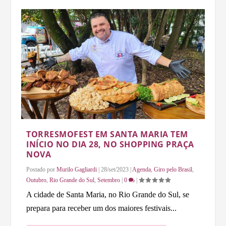
TORRESMOFEST EM SANTA MARIA TEM
INÍCIO NO DIA 28, NO SHOPPING PRAÇA
NOVA
Postado por
Murilo Gagliardi
|
28/set/2023
|
Agenda
,
Giro pelo Brasil
,
Outubro
,
Rio Grande do Sul
,
Setembro
|
0
|
A cidade de Santa Maria, no Rio Grande do Sul, se
prepara para receber um dos maiores festivais...