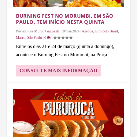
BURNING FEST NO MORUMBI, EM SÃO
PAULO, TEM INÍCIO NESTA QUINTA
Postado por
Murilo Gagliardi
|
19/mar/2024
|
Agenda
,
Giro pelo Brasil
,
Março
,
São Paulo
|
0
|
Entre os dias 21 e 24 de março (quinta a domingo),
acontece o Burning Fest no Morumbi, na Praça...
CONSULTE MAIS INFORMAÇÃO