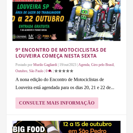
9º ENCONTRO DE MOTOCICLISTAS DE
LOUVEIRA COMEÇA NESTA SEXTA
Postado por
Murilo Gagliardi
|
19/out/2023
|
Agenda
,
Giro pelo Brasil
,
Outubro
,
São Paulo
|
0
|
A nona edição do Encontro de Motociclistas de
Louveira está agendada para os dias 20, 21 e 22 de...
CONSULTE MAIS INFORMAÇÃO