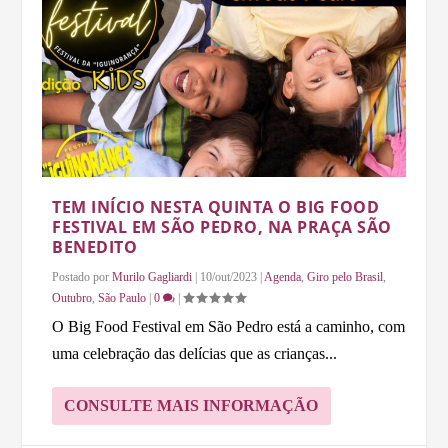
TEM INÍCIO NESTA QUINTA O BIG FOOD
FESTIVAL EM SÃO PEDRO, NA PRAÇA SÃO
BENEDITO
Postado por
Murilo Gagliardi
|
10/out/2023
|
Agenda
,
Giro pelo Brasil
,
Outubro
,
São Paulo
|
0
|
O Big Food Festival em São Pedro está a caminho, com
uma celebração das delícias que as crianças...
CONSULTE MAIS INFORMAÇÃO