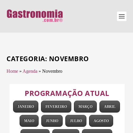
CATEGORIA:
NOVEMBRO
Home
»
Agenda
»
Novembro
PROGRAMAÇÃO ATUAL
JANEIRO
FEVEREIRO
MARÇO
ABRIL
MAIO
JUNHO
JULHO
AGOSTO