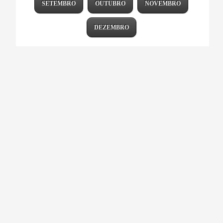
SETEMBRO
OUTUBRO
NOVEMBRO
DEZEMBRO
PONTE VECCHIO TRAZ VIAGEM
GASTRONÔMICA COM MENU ESPECIAL
29/nov/2024
|
Agenda
,
Dezembro
,
Giro pelo Brasil
,
Novembro
,
Paraná
|
0