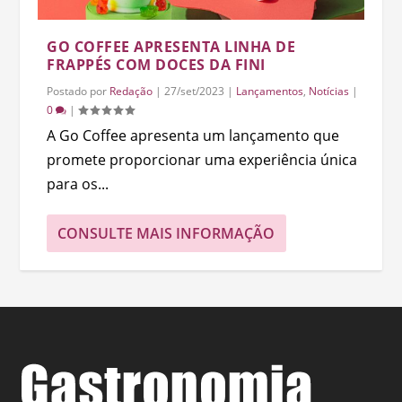
GO COFFEE APRESENTA LINHA DE
FRAPPÉS COM DOCES DA FINI
Postado por
Redação
|
27/set/2023
|
Lançamentos
,
Notícias
|
0
|
A Go Coffee apresenta um lançamento que
promete proporcionar uma experiência única
para os...
CONSULTE MAIS INFORMAÇÃO