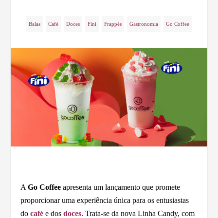
Balas
Café
Doces
Fini
Frappés
Gastronomia
Go Coffee
A
Go Coffee
apresenta um lançamento que promete
proporcionar uma experiência única para os entusiastas
do
café
e dos
doces
. Trata-se da nova Linha Candy, com