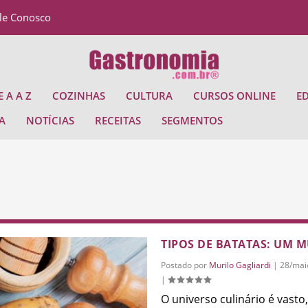
le Conosco
 A A Z
COZINHAS
CULTURA
CURSOS ONLINE
E
A
NOTÍCIAS
RECEITAS
SEGMENTOS
TIPOS DE BATATAS: UM 
Postado por
Murilo Gagliardi
|
28/mai
|
O universo culinário é vast