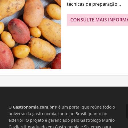
técnicas de preparação...
CONSULTE MAIS INFORM
O
Gastronomia.com.br
® é um portal que reúne todo o
universo da gastronomia, tanto no Brasil quanto no
exterior. O projeto é gerenciado pelo Gastrólogo Murilo
Gagliardi, graduado em Gastronomia e Sistemas para