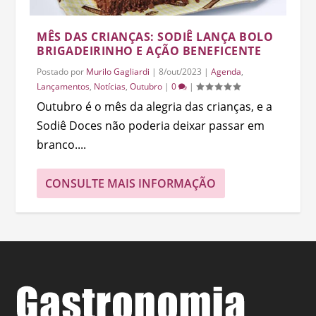
MÊS DAS CRIANÇAS: SODIÊ LANÇA BOLO
BRIGADEIRINHO E AÇÃO BENEFICENTE
Postado por
Murilo Gagliardi
|
8/out/2023
|
Agenda
,
Lançamentos
,
Notícias
,
Outubro
|
0
|
Outubro é o mês da alegria das crianças, e a
Sodiê Doces não poderia deixar passar em
branco....
CONSULTE MAIS INFORMAÇÃO