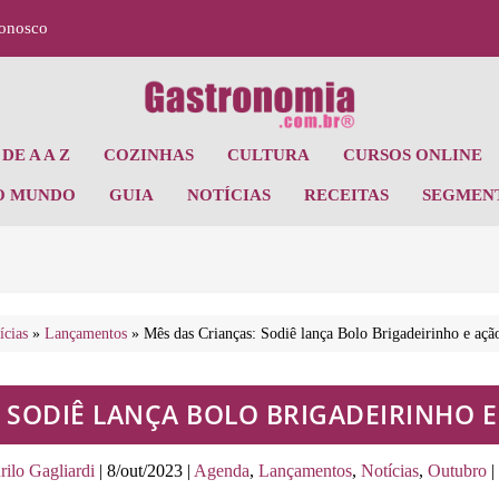
Conosco
DE A A Z
COZINHAS
CULTURA
CURSOS ONLINE
O MUNDO
GUIA
NOTÍCIAS
RECEITAS
SEGMEN
ícias
»
Lançamentos
»
Mês das Crianças: Sodiê lança Bolo Brigadeirinho e açã
 SODIÊ LANÇA BOLO BRIGADEIRINHO 
ilo Gagliardi
|
8/out/2023
|
Agenda
,
Lançamentos
,
Notícias
,
Outubro
|