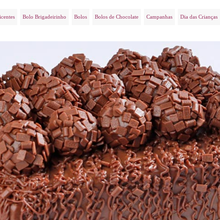
icentes
Bolo Brigadeirinho
Bolos
Bolos de Chocolate
Campanhas
Dia das Crianças