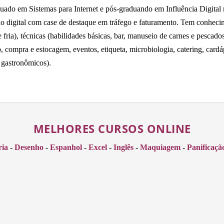
uado em Sistemas para Internet e pós-graduando em Influência Digital
io digital com case de destaque em tráfego e faturamento. Tem conhecime
fria), técnicas (habilidades básicas, bar, manuseio de carnes e pescados 
o, compra e estocagem, eventos, etiqueta, microbiologia, catering, card
 gastronômicos).
MELHORES CURSOS ONLINE
ria
-
Desenho
-
Espanhol
-
Excel
-
Inglês
-
Maquiagem
-
Panificaçã