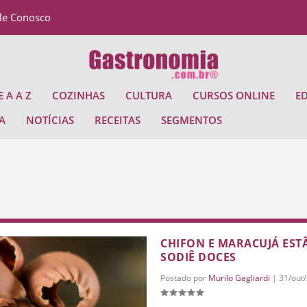
le Conosco
 A A Z
COZINHAS
CULTURA
CURSOS ONLINE
E
A
NOTÍCIAS
RECEITAS
SEGMENTOS
CHIFON E MARACUJÁ ES
SODIÊ DOCES
Postado por
Murilo Gagliardi
|
31/out