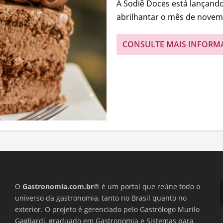
A Sodiê Doces está lançand
abrilhantar o mês de novemb
CONSULTE MAIS INFORM
O
Gastronomia.com.br
® é um portal que reúne todo o
universo da gastronomia, tanto no Brasil quanto no
exterior. O projeto é gerenciado pelo Gastrólogo Murilo
Gagliardi, graduado em Gastronomia e Sistemas para