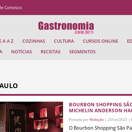
le Conosco
 A A Z
COZINHAS
CULTURA
CURSOS ONLINE
E
A
NOTÍCIAS
RECEITAS
SEGMENTOS
PAULO
BOURBON SHOPPING SÃO
MICHELIN ANDERSON H
Postado por
Redação
|
25/set/2023
|
O Bourbon Shopping São Pa