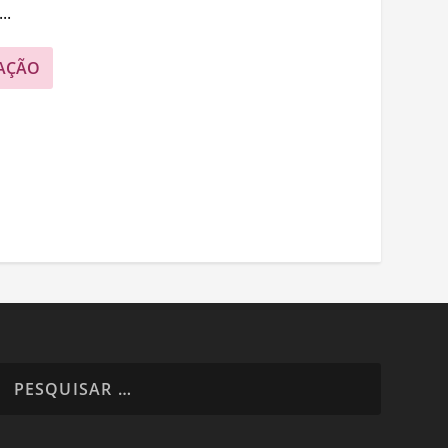
..
AÇÃO