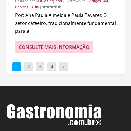
Postado por
Murilo Gagliardi
|
17/fev/2026
|
Artigos
,
Bar
,
Bebidas
|
0
|
Por: Ana Paula Almeida e Paula Tavares O
setor cafeeiro, tradicionalmente fundamental
para a...
CONSULTE MAIS INFORMAÇÃO
1
2
3
4