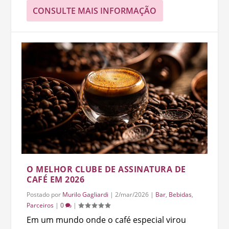
CONSULTE MAIS INFORMAÇÃO
O MELHOR CLUBE DE ASSINATURA DE
CAFÉ EM 2026
Postado por
Murilo Gagliardi
|
2/mar/2026
|
Bar
,
Bebidas
,
Parceiros
|
0
|
Em um mundo onde o café especial virou