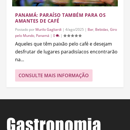
PANAMÁ: PARAÍSO TAMBÉM PARA OS
AMANTES DE CAFÉ
Postado por
Murilo Gagliardi
|
4/ago/2025
|
Bar
,
Bebidas
,
Giro
pelo Mundo
,
Panamá
|
0
|
Aqueles que têm paixão pelo café e desejam
desfrutar de lugares paradisíacos encontrarão
na...
CONSULTE MAIS INFORMAÇÃO