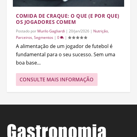
COMIDA DE CRAQUE: O QUE (E POR QUE)
OS JOGADORES COMEM
Postado por
Murilo Gagliardi
|
20/jan/2026
|
Nutrição
,
Parceiros
,
Segmentos
|
0
|
A alimentação de um jogador de futebol é
fundamental para o seu sucesso. Sem uma
boa base...
CONSULTE MAIS INFORMAÇÃO