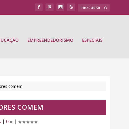
DUCAÇÃO
EMPREENDEDORISMO
ESPECIAIS
dores comem
DORES COMEM
s
|
0
|