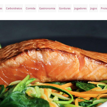
as
Carboidratos
Comida
Gastronomia
Gorduras
Jogadores
Jogos
Prot