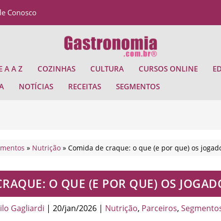
le Conosco
 A A Z
COZINHAS
CULTURA
CURSOS ONLINE
E
A
NOTÍCIAS
RECEITAS
SEGMENTOS
gmentos
»
Nutrição
»
Comida de craque: o que (e por que) os joga
CRAQUE: O QUE (E POR QUE) OS JOGA
lo Gagliardi
|
20/jan/2026
|
Nutrição
,
Parceiros
,
Segmento