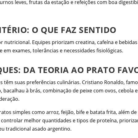
os leves, frutas da estação e refeições com boa digestib
TÉRIO: O QUE FAZ SENTIDO
r nutricional. Equipes priorizam creatina, cafeína e bebid
se em exames, tolerâncias e necessidades fisiológicas.
UES: DA TEORIA AO PRATO FAV
têm suas preferências culinárias. Cristiano Ronaldo, famo
, bacalhau à brás, combinação de peixe com ovos, cebola e
eração.
tos simples como arroz, feijão, bife e batata frita, além d
controlar melhor quantidades e tipos de proteína, prioriza
eu tradicional asado argentino.