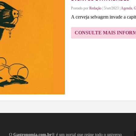
Postado por
Redação
|
5/set/2023
|
Agenda
,
G
A cerveja selvagem invade a capital
CONSULTE MAIS INFOR
O
Gastronomia.com.br
® é um portal que reúne todo o universo