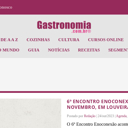
Conosco
DE A A Z
COZINHAS
CULTURA
CURSOS ONLINE
O MUNDO
GUIA
NOTÍCIAS
RECEITAS
SEGMEN
6º ENCONTRO ENOCONEXÃ
NOVEMBRO, EM LOUVEIR
Postado por
Redação
|
24/out/2023
|
Agenda
O 6º Encontro Enoconexão acontec