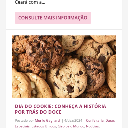
Ceará com a...
CONSULTE MAIS INFORMAÇÃO
DIA DO COOKIE: CONHEÇA A HISTÓRIA
POR TRÁS DO DOCE
Postado por
Murilo Gagliardi
|
4/dez/2024
|
Confeitaria
,
Datas
Especiais
,
Estados Unidos
,
Giro pelo Mundo
,
Notícias
,