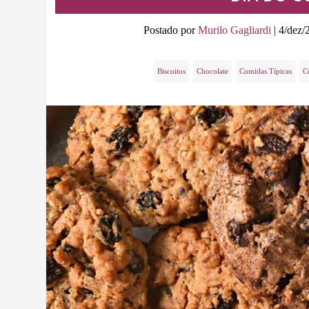
Postado por
Murilo Gagliardi
|
4/dez/
Biscoitos
Chocolate
Comidas Típicas
C