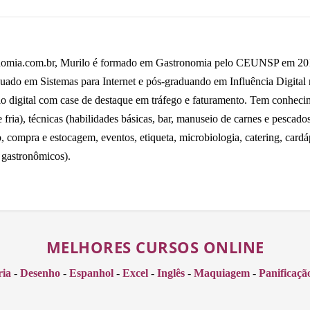
omia.com.br, Murilo é formado em Gastronomia pelo CEUNSP em 2014,
uado em Sistemas para Internet e pós-graduando em Influência Digital
io digital com case de destaque em tráfego e faturamento. Tem conhecime
fria), técnicas (habilidades básicas, bar, manuseio de carnes e pescados 
o, compra e estocagem, eventos, etiqueta, microbiologia, catering, card
 gastronômicos).
MELHORES CURSOS ONLINE
ria
-
Desenho
-
Espanhol
-
Excel
-
Inglês
-
Maquiagem
-
Panificaçã