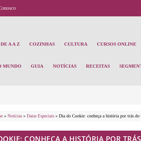
Conosco
DE A A Z
COZINHAS
CULTURA
CURSOS ONLINE
O MUNDO
GUIA
NOTÍCIAS
RECEITAS
SEGMEN
me
»
Notícias
»
Datas Especiais
»
Dia do Cookie: conheça a história por trás do
OOKIE: CONHEÇA A HISTÓRIA POR TRÁ