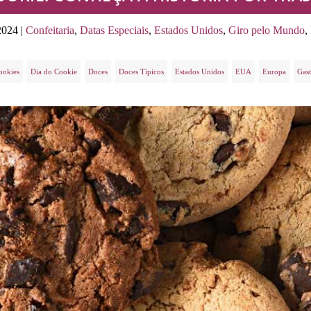
2024
|
Confeitaria
,
Datas Especiais
,
Estados Unidos
,
Giro pelo Mundo
,
ookies
Dia do Cookie
Doces
Doces Típicos
Estados Unidos
EUA
Europa
Gas