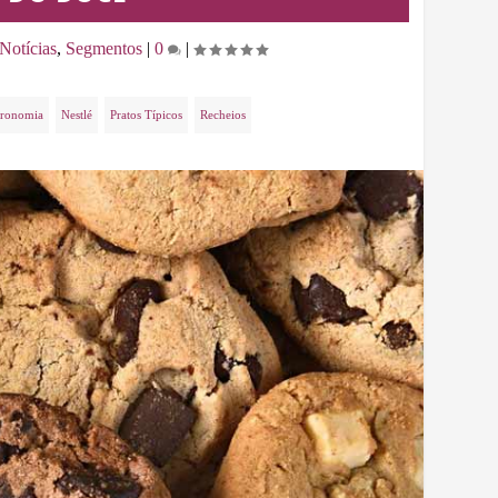
Notícias
,
Segmentos
|
0
|
tronomia
Nestlé
Pratos Típicos
Recheios