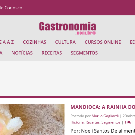
le Conosco
 A A Z
COZINHAS
CULTURA
CURSOS ONLINE
E
A
NOTÍCIAS
RECEITAS
SEGMENTOS
MANDIOCA: A RAINHA DO
Postado por
Murilo Gagliardi
|
20/abr
História
,
Receitas
,
Segmentos
|
1
|
Por: Noeli Santos De aliment