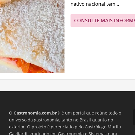
nativo nacional tem...
CONSULTE MAIS INFORM
O
Gastronomia.com.br
® é um portal que reúne todo o
universo da gastronomia, tanto no Brasil quanto no
exterior. O projeto é gerenciado pelo Gastrólogo Murilo
Gagliardi, graduado em Gastronomia e Sistemas para